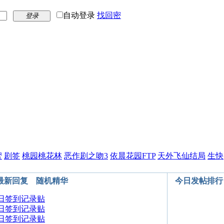
自动登录
找回密
登录
蜜
剧签
桃园桃花林
恶作剧之吻3
依晨花园FTP
天外飞仙结局
生快
最新回复
随机精华
今日发帖排行
月4日签到记录贴
月3日签到记录贴
月2日签到记录贴