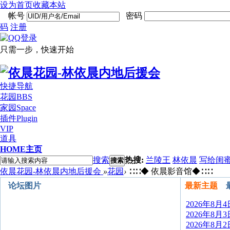
设为首页
收藏本站
帐号
密码
码
注册
只需一步，快速开始
快捷导航
花园
BBS
家园
Space
插件
Plugin
VIP
道具
HOME
主页
搜索
热搜:
兰陵王
林依晨
写给闺
搜索
依晨花园-林依晨内地后援会
»
花园
›
∷∷◆ 依晨影音馆◆∷∷
论坛图片
最新主题
2026年8
2026年8
2026年8