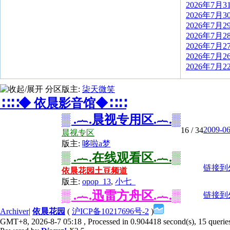
2026年7月
2026年7月
2026年7月
2026年7月
2026年7月
2026年7月
2026年7月
分区版主:
柒天微笑
∷∷◆ 依晨影音馆◆∷∷
▒ .︷.晨视专用区.︷.▒
2009-
16
/ 34
晨视专区
版主:
哆啦a梦
▒ .︷.在线观看区.︷.▒
链接到
依晨花园土豆频道
版主:
opop_13
,
小七_
▒ .︷.迅雷方舟区.︷.▒
链接到
Archiver
|
依晨花园
(
沪ICP备10217696号-2
)
GMT+8, 2026-8-7 05:18
, Processed in 0.904418 second(s), 15 queries