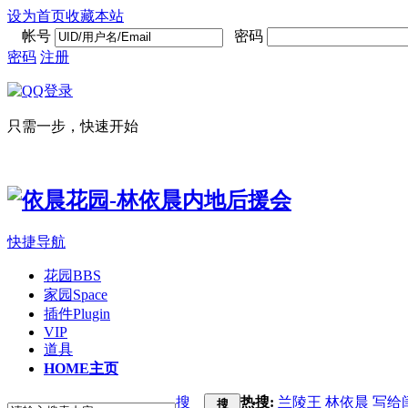
设为首页
收藏本站
帐号
密码
密码
注册
只需一步，快速开始
快捷导航
花园
BBS
家园
Space
插件
Plugin
VIP
道具
HOME
主页
搜
热搜:
兰陵王
林依晨
写给
搜