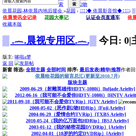
索
索
2吻
依晨花园-林依晨内地后援会
»
花园
›
∷∷◆ 依晨影音馆◆∷∷
›
▒
依晨资讯全记录
花园大事记
认证会员直通车
依
收藏本版
▒ .︷.晨视专用区.︷.▒
今日:
0
|
版主:
哆啦a梦
返 回
新窗
筛选:
全部主题
全部时间
排序:
最后发表
|
精华
|
推荐
作者
回
依晨给花园的留言总汇(更新至2010.7月)
版块主题
2009-06-29（射雕英雄传HDTV-1080i）[hdjade Arieltv]
2012-06-16（我可能不会爱你HDTV-1080i）[HNTV Arielt
2011-09-18（我可能不会爱你TVRip）[GTV Arieltv]
2008-05-02（恶作剧2吻HDRip）[Fuji Arieltv]
2004-06-29（爱情合约TVRip）[TXBS Arieltv]
2010-05-24（我的亿万面包HDRip）[BSJ Arieltv]
2003-01-12（我的秘密花园DVDRip）[Arieltv]
2002-04-01（18岁的约定DVDRip）[Arieltv]