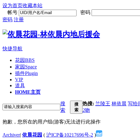
设为首页
收藏本站
帐号
密码
密码
注册
快捷导航
花园
BBS
家园
Space
插件
Plugin
VIP
道具
HOME
主页
搜
热搜:
兰陵王
林依晨
写给
搜
索
索
2吻
抱歉，您所在的用户组(游客)无法进行此操作
Archiver
|
依晨花园
(
沪ICP备10217696号-2
)