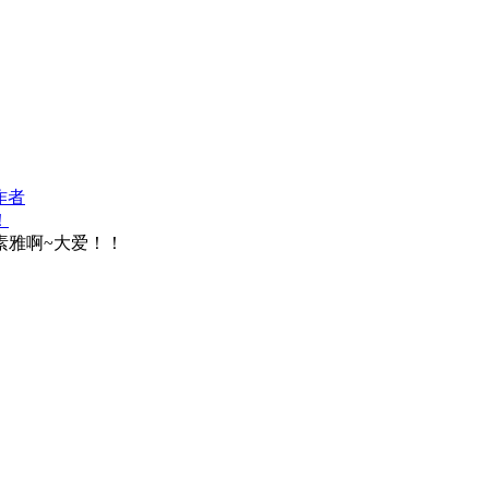
作者
！
素雅啊~大爱！！