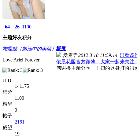
64
26
1100
主题
好友
积分
板凳
蝴蝶蘭（加油中的美丽）
发表于 2012-3-18 11:59:14
|
只看该
Love Ariel Forever
依晨花园官方微薄，大家一起来关注
感谢楼主亲分享！！妞的这身打扮很
UID
141175
积分
1100
精华
0
帖子
2161
威望
19