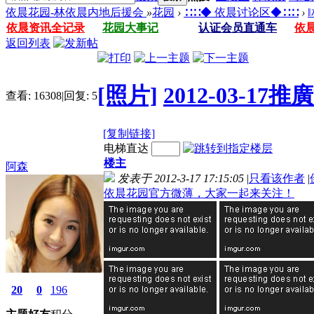
依晨花园-林依晨内地后援会
»
花园
›
∷∷◆ 依晨讨论区◆∷∷
›
依晨资讯全记录
花园大事记
认证会员直通车
依
返回列表
[照片]
2012-03-
查看:
16308
|
回复:
5
[复制链接]
电梯直达
楼主
阿森
发表于 2012-3-17 17:15:05
|
只看该作者
|
依晨花园官方微薄，大家一起来关注！
20
0
196