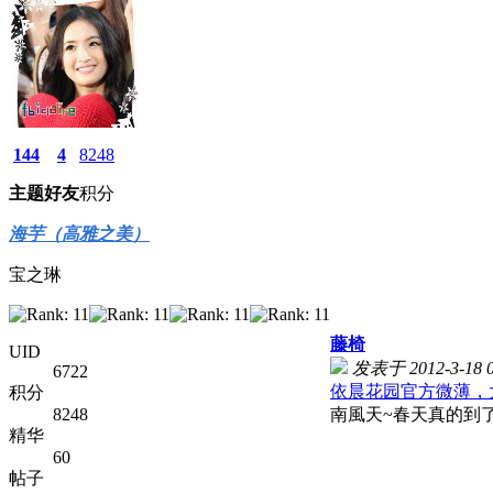
144
4
8248
主题
好友
积分
海芋（高雅之美）
宝之琳
藤椅
UID
发表于 2012-3-18 0
6722
依晨花园官方微薄，
积分
8248
南風天~春天真的到了
精华
60
帖子