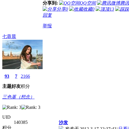
分享到:
QQ空间
腾
分享
0
收藏
0
顶
13
踩
回复
举报
七蓉晨
93
7
2166
主题
好友
积分
三色堇（想念）
UID
140385
沙发
积分
发表于 2012-3-17 22:37:43
|
只看