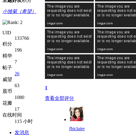
主题
好友
积分
小雏菊（希望）
UID
133766
积分
196
精华
7
帖子
26
威望
63
1
晨币
1080
查看全部评分
花瓣
17
在线时间
115 小时
fbiclaire
发消息