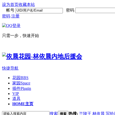
设为首页
收藏本站
帐号
密码
密码
注册
只需一步，快速开始
快捷导航
花园
BBS
家园
Space
插件
Plugin
VIP
道具
HOME
主页
搜索
热搜:
兰陵王
林依晨
写给
搜索