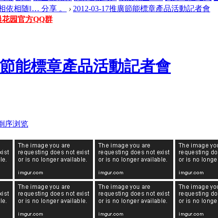
‖相依相随‖… 分享 。
›
2012-03-17推廣節能標章產品活動記者會
晨花园官方QQ群
17推廣節能標章產品活動記者會
倒序浏览