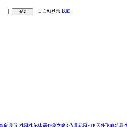
自动登录
找回
登录
闺蜜
剧签
桃园桃花林
恶作剧之吻3
依晨花园FTP
天外飞仙结局