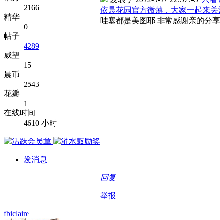
2166
依晨花园官方微薄，大家一起来关
精华
哇塞都是美图耶 非常感谢亲的分享
0
帖子
4289
威望
15
晨币
2543
花瓣
1
在线时间
4610 小时
发消息
回复
举报
fbiclaire