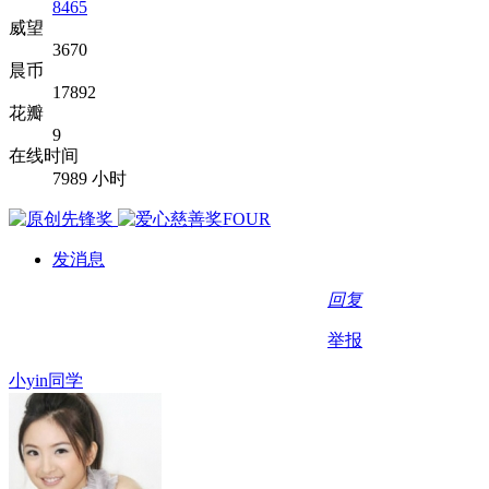
8465
威望
3670
晨币
17892
花瓣
9
在线时间
7989 小时
发消息
回复
举报
小yin同学