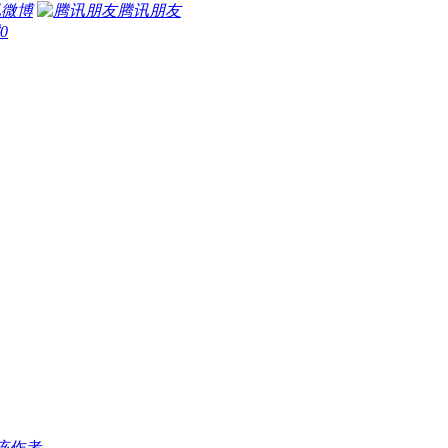
讯微博
腾讯朋友
0
该作者