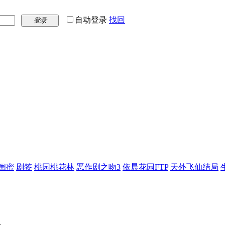
自动登录
找回
登录
闺蜜
剧签
桃园桃花林
恶作剧之吻3
依晨花园FTP
天外飞仙结局