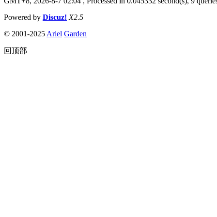
GMT+8, 2026-8-7 02:04
, Processed in 0.045332 second(s), 9 queries
Powered by
Discuz!
X2.5
© 2001-2025
Ariel
Garden
回顶部