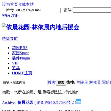
设为首页
收藏本站
帐号
密码
密码
注册
快捷导航
花园
BBS
家园
Space
插件
Plugin
VIP
道具
HOME
主页
搜索
热搜:
兰陵王
林依晨
写给
搜索
抱歉，您所在的用户组(游客)无法进行此操作
Archiver
|
依晨花园
(
沪ICP备10217696号-2
)