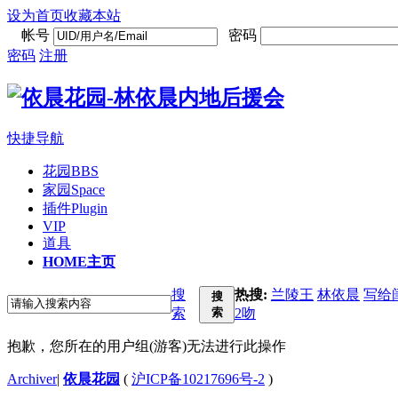
设为首页
收藏本站
帐号
密码
密码
注册
快捷导航
花园
BBS
家园
Space
插件
Plugin
VIP
道具
HOME
主页
搜
热搜:
兰陵王
林依晨
写给
搜
索
索
2吻
抱歉，您所在的用户组(游客)无法进行此操作
Archiver
|
依晨花园
(
沪ICP备10217696号-2
)