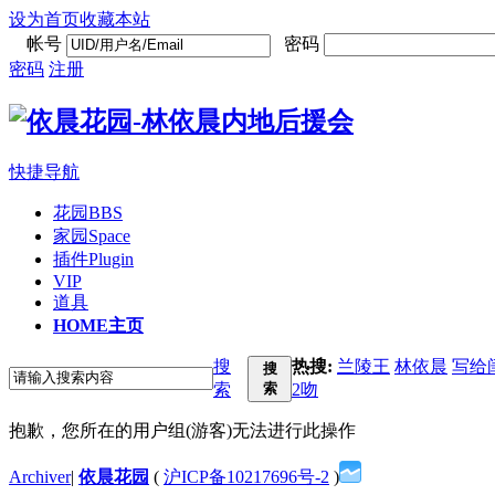
设为首页
收藏本站
帐号
密码
密码
注册
快捷导航
花园
BBS
家园
Space
插件
Plugin
VIP
道具
HOME
主页
搜
热搜:
兰陵王
林依晨
写给
搜
索
索
2吻
抱歉，您所在的用户组(游客)无法进行此操作
Archiver
|
依晨花园
(
沪ICP备10217696号-2
)