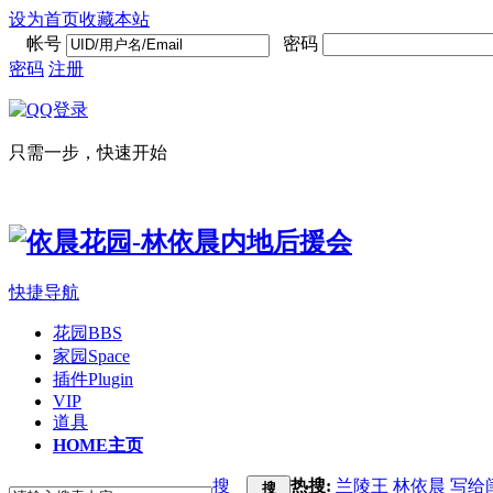
设为首页
收藏本站
帐号
密码
密码
注册
只需一步，快速开始
快捷导航
花园
BBS
家园
Space
插件
Plugin
VIP
道具
HOME
主页
搜
热搜:
兰陵王
林依晨
写给
搜