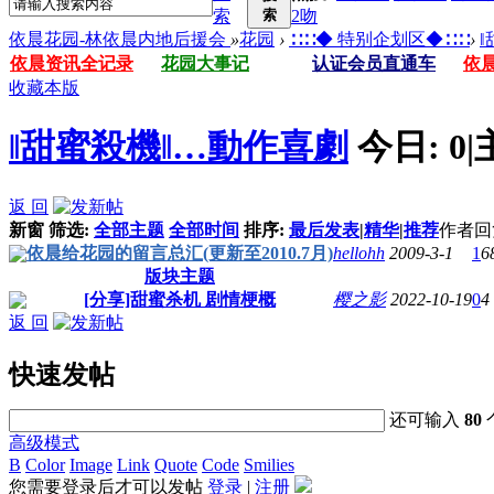
索
索
2吻
依晨花园-林依晨内地后援会
»
花园
›
∷∷◆ 特别企划区◆∷∷
›
依晨资讯全记录
花园大事记
认证会员直通车
依
收藏本版
‖甜蜜殺機‖…動作喜劇
今日:
0
|
返 回
新窗
筛选:
全部主题
全部时间
排序:
最后发表
|
精华
|
推荐
作者
回
依晨给花园的留言总汇(更新至2010.7月)
hellohh
2009-3-1
1
6
版块主题
[分享]甜蜜杀机 剧情梗概
樱之影
2022-10-19
0
4
返 回
快速发帖
还可输入
80
高级模式
B
Color
Image
Link
Quote
Code
Smilies
您需要登录后才可以发帖
登录
|
注册