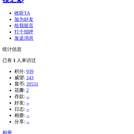
收听TA
加为好友
给我留言
打个招呼
发送消息
统计信息
已有
1
人来访过
积分:
939
威望:
243
晨币:
20531
花瓣:
2
存款:
--
好友:
--
日志:
--
相册:
--
分享:
--
相册