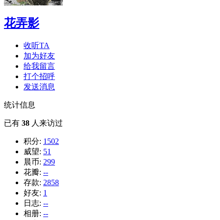
花弄影
收听TA
加为好友
给我留言
打个招呼
发送消息
统计信息
已有
38
人来访过
积分:
1502
威望:
51
晨币:
299
花瓣:
--
存款:
2858
好友:
1
日志:
--
相册:
--