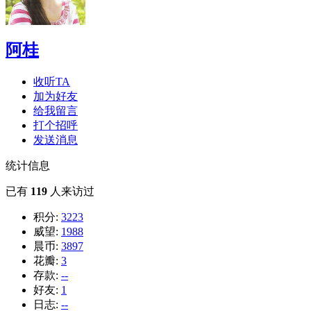
阿桂
收听TA
加为好友
给我留言
打个招呼
发送消息
统计信息
已有
119
人来访过
积分:
3223
威望:
1988
晨币:
3897
花瓣:
3
存款:
--
好友:
1
日志:
--