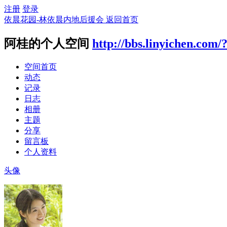
注册
登录
依晨花园-林依晨内地后援会
返回首页
阿桂的个人空间
http://bbs.linyichen.com/
空间首页
动态
记录
日志
相册
主题
分享
留言板
个人资料
头像