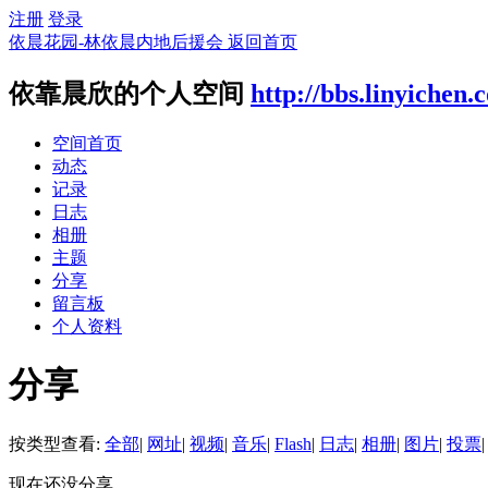
注册
登录
依晨花园-林依晨内地后援会
返回首页
依靠晨欣的个人空间
http://bbs.linyichen
空间首页
动态
记录
日志
相册
主题
分享
留言板
个人资料
分享
按类型查看:
全部
|
网址
|
视频
|
音乐
|
Flash
|
日志
|
相册
|
图片
|
投票
|
现在还没分享