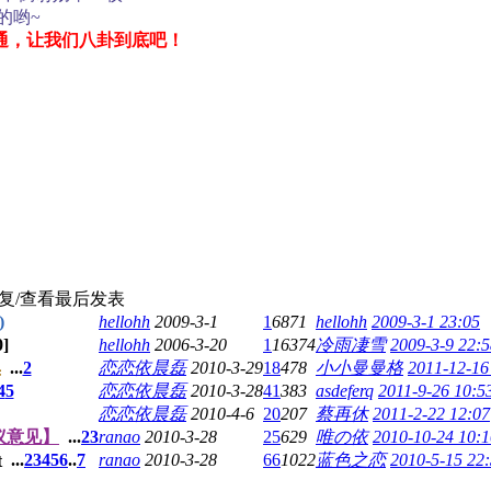
的哟~
通，让我们八卦到底吧！
复/查看
最后发表
)
hellohh
2009-3-1
1
6871
hellohh
2009-3-1 23:05
0
]
hellohh
2006-3-20
1
16374
冷雨凄雪
2009-3-9 22:5
集
...
2
恋恋依晨磊
2010-3-29
18
478
小小曼曼格
2011-12-16
4
5
恋恋依晨磊
2010-3-28
41
383
asdeferq
2011-9-26 10:5
恋恋依晨磊
2010-4-6
20
207
蔡再休
2011-2-22 12:07
议意见】
...
2
3
ranao
2010-3-28
25
629
唯の依
2010-10-24 10:1
...
2
3
4
5
6
..
7
ranao
2010-3-28
66
1022
蓝色之恋
2010-5-15 22