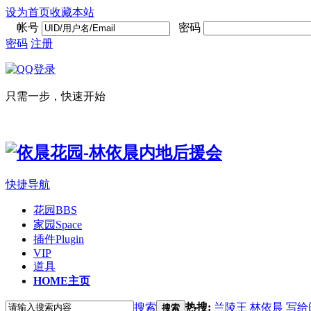
设为首页
收藏本站
帐号
密码
密码
注册
只需一步，快速开始
快捷导航
花园
BBS
家园
Space
插件
Plugin
VIP
道具
HOME
主页
搜索
热搜:
兰陵王
林依晨
写给
搜索