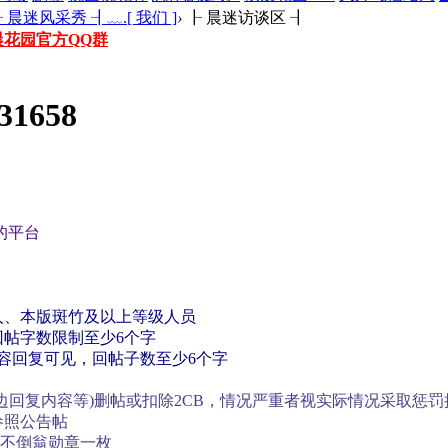
 晨迷风采秀 ┨﹏.[ 我们 ]
›
┠ 晨迷访谈区 ┨
晨花园官方QQ群
31658
的平台
人、本版斑竹及以上等级人员
回帖字数限制至少6个字
内容回复可见，回帖子数至少6个字
边回复内容等)删帖或扣除2CB，情况严重者视实际情况采取惩罚
参照公告帖
不倒翁勋章一枚