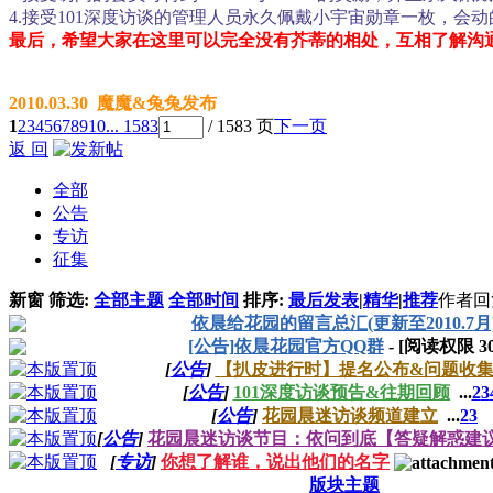
4.接受101深度访谈的管理人员永久佩戴
小宇宙勋章一枚，会动
最后，希望大家在这里可以完全没有芥蒂的相处，互相了解沟
2010.03.30 魔魔&兔兔发布
1
2
3
4
5
6
7
8
9
10
... 1583
/ 1583 页
下一页
返 回
全部
公告
专访
征集
新窗
筛选:
全部主题
全部时间
排序:
最后发表
|
精华
|
推荐
作者
回
依晨给花园的留言总汇(更新至2010.7月
[公告]依晨花园官方QQ群
- [阅读权限
3
[
公告
]
【扒皮进行时】提名公布&问题收
[
公告
]
101深度访谈预告&往期回顾
...
2
3
[
公告
]
花园晨迷访谈频道建立
...
2
3
[
公告
]
花园晨迷访谈节目：依问到底【答疑解惑建
[
专访
]
你想了解谁，说出他们的名字
版块主题