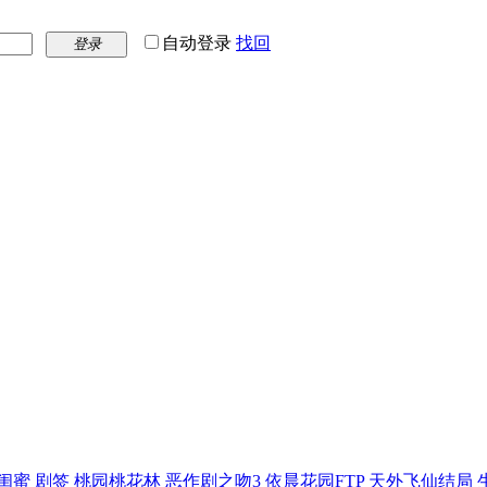
自动登录
找回
登录
闺蜜
剧签
桃园桃花林
恶作剧之吻3
依晨花园FTP
天外飞仙结局