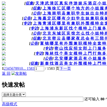
[
征集
]
天 津 武 清 区 真 实 伴 游 娱 乐 酒 店 小 姐
[
征集
]
上 海 徐 汇 区 哪 个 地 方 的 小 姐 服 
[
公告
]
上 海 崇 明 县 兼 职 学 生 妹 出 台 特 
[
公告
]
上 海 嘉 定 区 哪 有 少 妇 学 生 妹 兼 职 保 
[
专访
]
上 海 青 浦 区 哪 里 有 兼 职 外 围 模 特 全 
[
专访
]
上 海 浦 东 新 区 找 个 模 特 上 门 服 务
[
公告
]
北 京 东 城 区 宾 馆 怎 么 找 小 姐 特 
[
征集
]
北 京 密 云 县 哪 家 夜 总 会 有 三 陪 
[
公告
]
富 锦 哪 里 有 外 围 兼 职 模 特 全 套 特
[
专访
]
密 山 找 应 招 女 郎 上 门 服 务
[
专访
]
海 林 找 个 美 女 模 特 上 門 打 炮 多
[
公告
]
北 安 哪 家 酒 店 有 小 姐 服 务
[
征集
]
新 泰 找 酒 店 美 女 外 围 模 特 上 門 特
1
2
3
4
5
6
7
8
9
10
... 1583
/ 1583 页
下一页
返 回
快速发帖
还可输入
80
高级模式