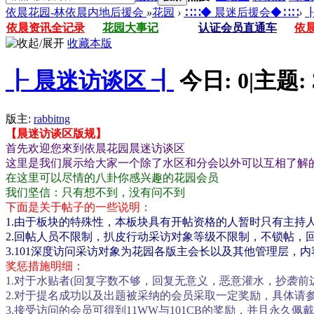
依晨花园-林依晨内地后援会
»
花园
›
∷∷◆ 晨迷后援会◆∷∷
›
┠
依晨资讯全记录
花园大事记
认证会员直通车
依
收藏本版
┠ 晨迷访谈区 ┨
今日:
0
|
主题:
版主:
rabbitng
【晨迷访谈区版规】
首先欢迎您來到依晨花园晨迷访谈区
这里是我们展示给大家一个除了水区和分会以外可以互相了解
在这里可以尽情的八卦你感兴趣的花园会员
我们坚信：只有想不到，没有问不到
下面是关于帖子的一些说明：
1.由于板块的特殊性，本板块具有开帖资格的人暂时只有
主持
2.回帖人员不限制，扒皮行动采访对象等级不限制，不锁帖，
3.101深度访问采访对象为花园各版主会长以及其他管理层，
奖惩措施明细：
1.对于水贴者(回复字数不够，回复无意义，恶意灌水，抄袭前
2.对于提名成功以及出题被采纳的会员采取一定奖励，具体请
3.接受访问的会员可得到11WW与101CB的奖励，并且永久佩戴