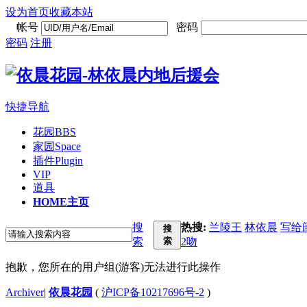
设为首页
收藏本站
帐号
密码
密码
注册
快捷导航
花园
BBS
家园
Space
插件
Plugin
VIP
道具
HOME
主页
搜
热搜:
兰陵王
林依晨
写给
搜
索
索
2吻
抱歉，您所在的用户组(游客)无法进行此操作
Archiver
|
依晨花园
(
沪ICP备10217696号-2
)