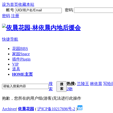
设为首页
收藏本站
帐号
密码
密码
注册
快捷导航
花园
BBS
家园
Space
插件
Plugin
VIP
道具
HOME
主页
搜
热搜:
兰陵王
林依晨
写给
搜
索
索
2吻
抱歉，您所在的用户组(游客)无法进行此操作
Archiver
|
依晨花园
(
沪ICP备10217696号-2
)