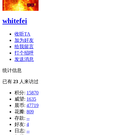
whitefei
收听TA
加为好友
给我留言
打个招呼
发送消息
统计信息
已有
23
人来访过
积分:
15870
威望:
1635
晨币:
47719
花瓣:
809
存款:
--
好友:
4
日志:
--