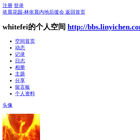
注册
登录
依晨花园-林依晨内地后援会
返回首页
whitefei的个人空间
http://bbs.linyichen.c
空间首页
动态
记录
日志
相册
主题
分享
留言板
个人资料
头像