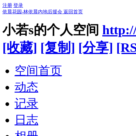
注册
登录
依晨花园-林依晨内地后援会
返回首页
小若s的个人空间
http:
[收藏]
[复制]
[分享]
[RS
空间首页
动态
记录
日志