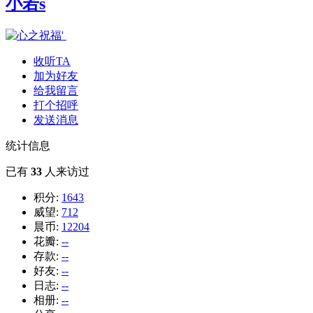
小若s
收听TA
加为好友
给我留言
打个招呼
发送消息
统计信息
已有
33
人来访过
积分:
1643
威望:
712
晨币:
12204
花瓣:
--
存款:
--
好友:
--
日志:
--
相册:
--