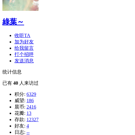
綠葉～
收听TA
加为好友
给我留言
打个招呼
发送消息
统计信息
已有
40
人来访过
积分:
6329
威望:
186
晨币:
2416
花瓣:
13
存款:
12327
好友:
4
日志:
--