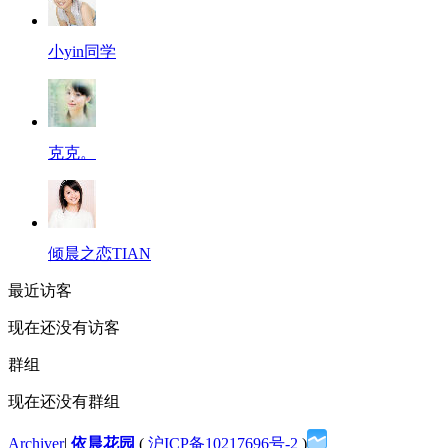
小yin同学
克克。
倾晨之恋TIAN
最近访客
现在还没有访客
群组
现在还没有群组
Archiver
|
依晨花园
(
沪ICP备10217696号-2
)