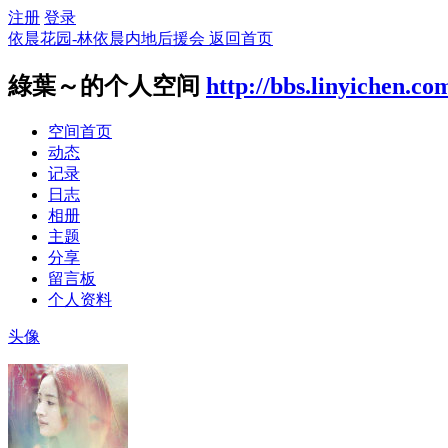
注册
登录
依晨花园-林依晨内地后援会
返回首页
綠葉～的个人空间
http://bbs.linyichen.c
空间首页
动态
记录
日志
相册
主题
分享
留言板
个人资料
头像