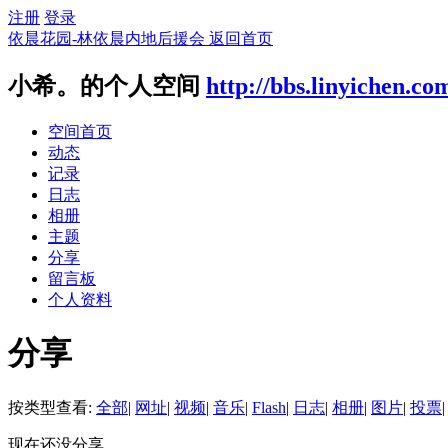
注册
登录
依晨花园-林依晨内地后援会
返回首页
小希。的个人空间
http://bbs.linyichen.c
空间首页
动态
记录
日志
相册
主题
分享
留言板
个人资料
分享
按类型查看:
全部
|
网址
|
视频
|
音乐
|
Flash
|
日志
|
相册
|
图片
|
投票
|
现在还没分享