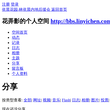
注册
登录
依晨花园-林依晨内地后援会
返回首页
花弄影的个人空间
http://bbs.linyichen.c
空间首页
动态
记录
日志
相册
主题
分享
留言板
个人资料
分享
按类型查看:
全部
|
网址
|
视频
|
音乐
|
Flash
|
日志
|
相册
|
图片
|
投票
|
现在还没分享