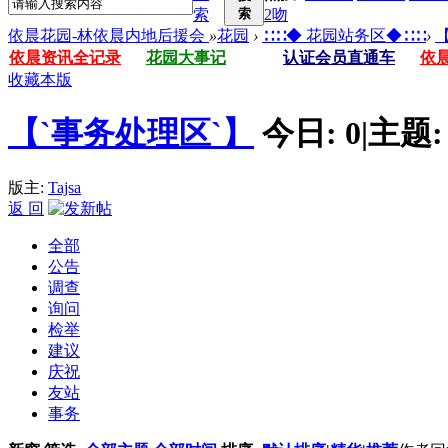
索
索
2吻
依晨花园-林依晨内地后援会
»
花园
›
∷∷◆ 花园站务区◆∷∷
›
依晨资讯全记录
花园大事记
认证会员直通车
依
收藏本版
【`事务处理区`】
今日:
0
|
主题
版主:
Tajsa
返 回
全部
公告
调查
询问
检举
建议
庆祝
友站
事务