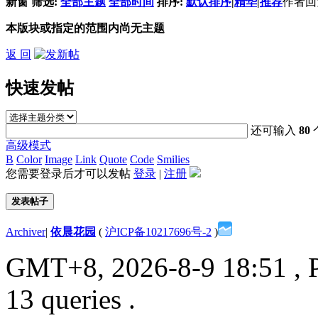
新窗
筛选:
全部主题
全部时间
排序:
默认排序
|
精华
|
推荐
作者
回
本版块或指定的范围内尚无主题
返 回
快速发帖
还可输入
80
高级模式
B
Color
Image
Link
Quote
Code
Smilies
您需要登录后才可以发帖
登录
|
注册
发表帖子
Archiver
|
依晨花园
(
沪ICP备10217696号-2
)
GMT+8, 2026-8-9 18:51
, 
13 queries .