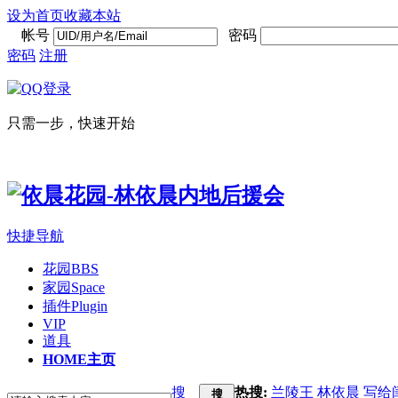
设为首页
收藏本站
帐号
密码
密码
注册
只需一步，快速开始
快捷导航
花园
BBS
家园
Space
插件
Plugin
VIP
道具
HOME
主页
搜
热搜:
兰陵王
林依晨
写给
搜